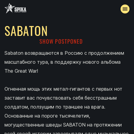
SABATON
EVENTS
SHOW POSTPONED
ARCHIVE
Sabaton возвращаются в Россию с продолжением
масштабного тура, в поддержку нового альбома
ACCREDITATION
The Great War!
CONTACTS
Огненная мощь этих метал-гигантов с первых нот
заставит вас почувствовать себя бесстрашным
солдатом, ползущим по траншее на врага.
Основанные на пороге тысячелетия,
могущественные шведы SABATON на протяжении
всей своей истории завоевывали одно музыкальное