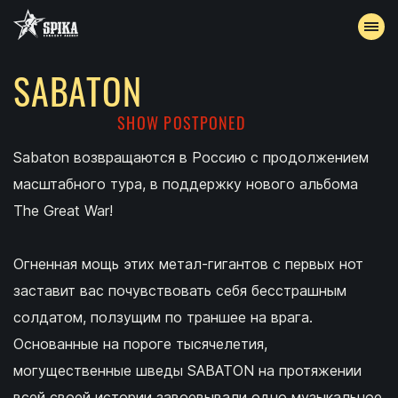
SABATON
EVENTS
SHOW POSTPONED
ARCHIVE
Sabaton возвращаются в Россию с продолжением
масштабного тура, в поддержку нового альбома
ACCREDITATION
The Great War!
CONTACTS
Огненная мощь этих метал-гигантов с первых нот
заставит вас почувствовать себя бесстрашным
солдатом, ползущим по траншее на врага.
Основанные на пороге тысячелетия,
могущественные шведы SABATON на протяжении
всей своей истории завоевывали одно музыкальное