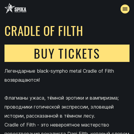
CRADLE OF FILTH
EVENTS
ARCHIVE
BUY TICKETS
ACCREDITATION
Легендарные black-sympho metal Cradle of Filth
CONTACTS
возвращаются!
Флагманы ужаса, тёмной эротики и вампиризма;
проводники готической экспрессии, зловещей
истории, рассказанной в тёмном лесу.
Cradle of Filth - это невероятное мастерство
повествования вокалиста Dani Filth, который словом