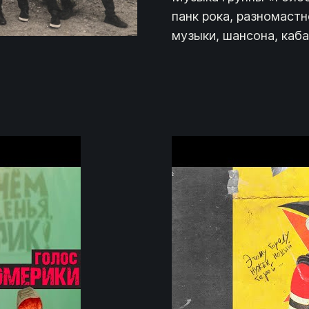
панк рока, разномастн
музыки, шансона, каба