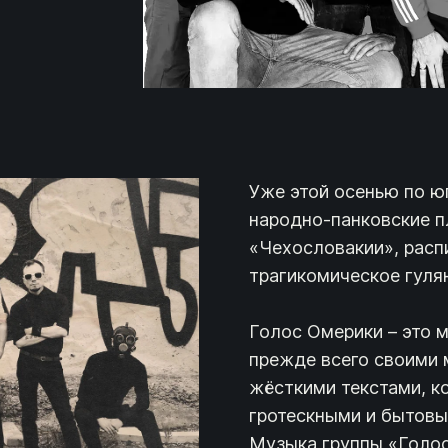
Уже этой осенью по ю
народно-панковские пл
«Чехословакии», расп
трагикомическое гуля
Голос Омерики – это 
прежде всего своими 
жёсткими текстами, 
гротескными и бытов
Музыка группы «Голос