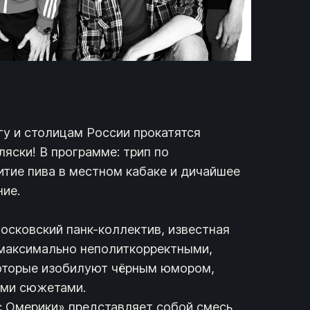
гу и столицам России прокатятся
яски! В программе: трип по
итие пива в местном кабаке и дичайшее
ние.
московский панк-коллектив, известная
максимально неполиткорректными,
которые изобилуют чёрным юмором,
ыми сюжетами.
 Омерики» представляет собой смесь